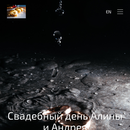
EN
Свадебный день Алины
и Андрея