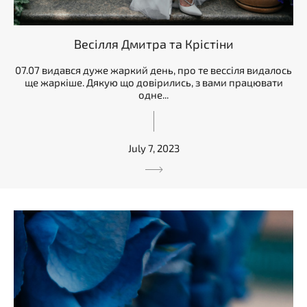
Весілля Дмитра та Крістіни
07.07 видався дуже жаркий день, про те вессіля видалось
ще жаркіше. Дякую що довірились, з вами працювати
одне...
July 7, 2023